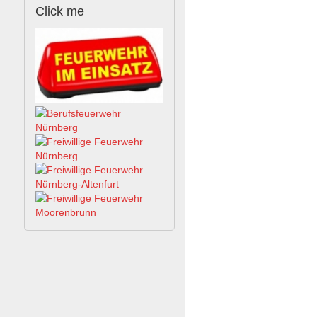
Click
me