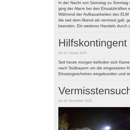
In der Nacht von Samstag zu Sonntag 
ging der Alarm bei den Einsatzkräften e
Während der Aufbauarbeiten des ELW 3 
die seit dem Abend als vermisst galt,
beenden. Ein weiteres Handeln durch d
Hilfskontingent
am
13. Januar 2019
.
Seit heute morgen befinden sich Kam
nach Südbayern um die eingesetzen Kr
Einsatzgeschehen eingebunden und is
Vermisstensuc
am
26. Dezember 2018
.