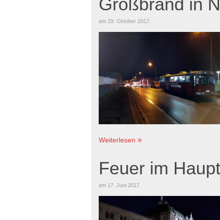
Großbrand in 
am
29. Oktober 2017
.
Weiterlesen
Feuer im Haup
am
17. Juni 2017
.